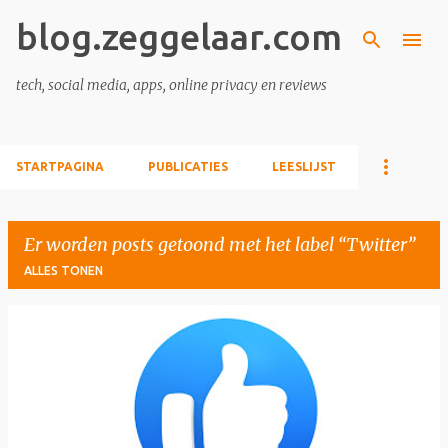
blog.zeggelaar.com
Doorgaan naar hoofdcontent
tech, social media, apps, online privacy en reviews
STARTPAGINA
PUBLICATIES
LEESLIJST
Er worden posts getoond met het label
Twitter
ALLES TONEN
P
o
s
t