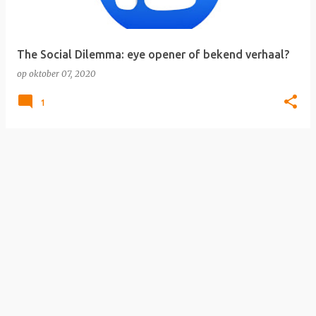
s
The Social Dilemma: eye opener of bekend verhaal?
op
oktober 07, 2020
1