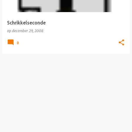
s
Schrikkelseconde
op
december 29, 2008
0