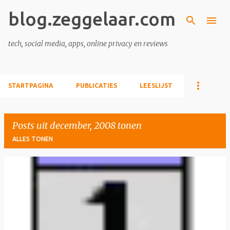
blog.zeggelaar.com
Doorgaan naar hoofdcontent
tech, social media, apps, online privacy en reviews
STARTPAGINA
PUBLICATIES
LEESLIJST
Posts uit december, 2008 tonen
ALLES TONEN
P
o
s
t