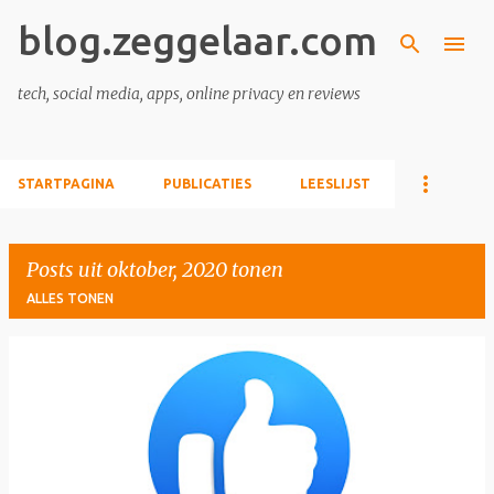
blog.zeggelaar.com
Doorgaan naar hoofdcontent
tech, social media, apps, online privacy en reviews
STARTPAGINA
PUBLICATIES
LEESLIJST
Posts uit oktober, 2020 tonen
ALLES TONEN
P
o
s
t