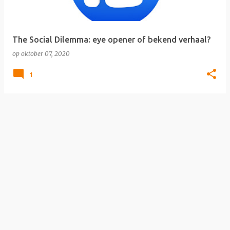
s
The Social Dilemma: eye opener of bekend verhaal?
op
oktober 07, 2020
1