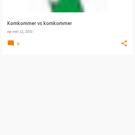
s
Komkommer vs komkommer
op
mei 12, 2011
0