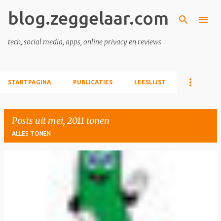
blog.zeggelaar.com
Doorgaan naar hoofdcontent
tech, social media, apps, online privacy en reviews
STARTPAGINA
PUBLICATIES
LEESLIJST
Posts uit mei, 2011 tonen
ALLES TONEN
P
o
s
t