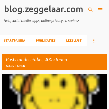
blog.zeggelaar.com
Doorgaan naar hoofdcontent
tech, social media, apps, online privacy en reviews
STARTPAGINA
PUBLICATIES
LEESLIJST
Posts uit december, 2005 tonen
ALLES TONEN
P
o
s
t