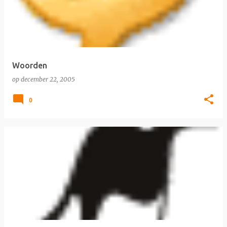
Woorden
op
december 22, 2005
0