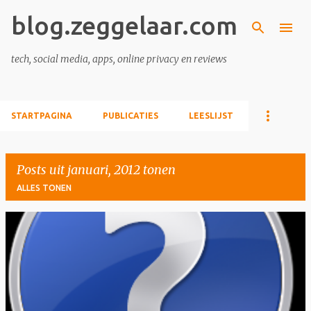
blog.zeggelaar.com
Doorgaan naar hoofdcontent
tech, social media, apps, online privacy en reviews
STARTPAGINA
PUBLICATIES
LEESLIJST
Posts uit januari, 2012 tonen
ALLES TONEN
P
o
s
t