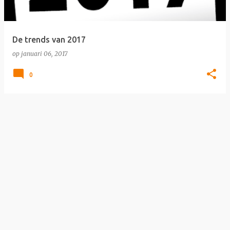
s
De trends van 2017
op
januari 06, 2017
0