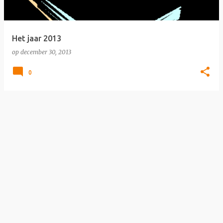
s
Het jaar 2013
op
december 30, 2013
0