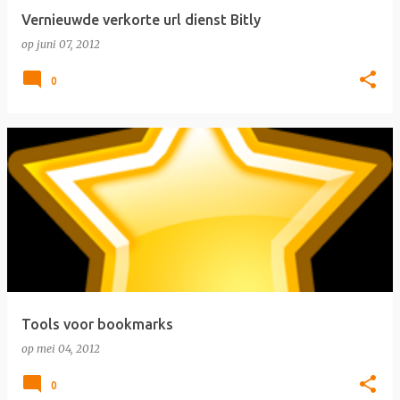
Vernieuwde verkorte url dienst Bitly
op
juni 07, 2012
0
Tools voor bookmarks
op
mei 04, 2012
0