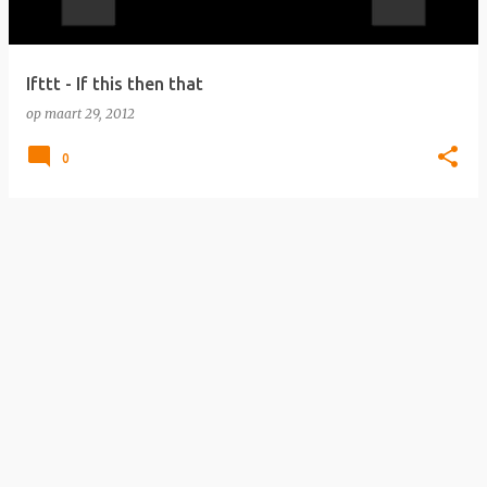
s
Ifttt - If this then that
op
maart 29, 2012
0