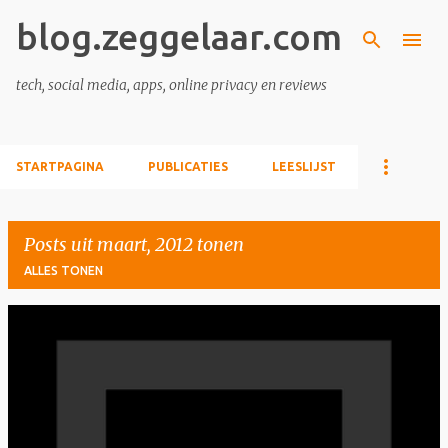
blog.zeggelaar.com
Doorgaan naar hoofdcontent
tech, social media, apps, online privacy en reviews
STARTPAGINA
PUBLICATIES
LEESLIJST
Posts uit maart, 2012 tonen
ALLES TONEN
P
o
s
t