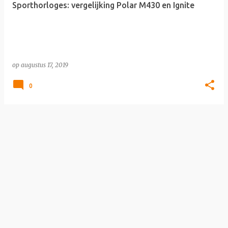
Sporthorloges: vergelijking Polar M430 en Ignite
s
op
augustus 17, 2019
0