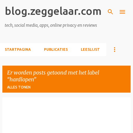
blog.zeggelaar.com
Doorgaan naar hoofdcontent
tech, social media, apps, online privacy en reviews
STARTPAGINA
PUBLICATIES
LEESLIJST
Er worden posts getoond met het label
hardlopen
ALLES TONEN
P
o
s
t