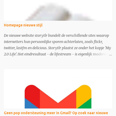
Homepage nieuwe stijl
De nieuwe website storytlr bundelt de verschillende sites waarop
internetters hun persoonlijke sporen achterlaten, zoals flickr,
twitter, lastfm en delicious. Storytlr plaatst ze onder het kopje 'My
2.0 Life'. Het eindresultaat - de lifestream - is eigenlijk moderne
variant van de ouderwetse web 1.0 homepage.
Geen pop ondersteuning meer in Gmail? Op zoek naar nieuwe