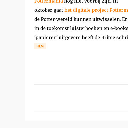
Pottermania
nog niet voorbij zijn. In
oktober gaat
het digitale project Potter
de Potter-wereld kunnen uitwisselen. Er
in de toekomst luisterboeken en e-books
'papieren' uitgevers heeft de Britse sch
FILM
R
e
a
c
t