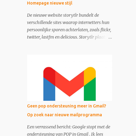
Homepage nieuwe stijl
De nieuwe website storytlr bundelt de
verschillende sites waarop internetters hun
persoonlijke sporen achterlaten, zoals flickr,
twitter, lastfm en delicious. Storytlr plaatst
ze onder het kopje 'My 2.0 Life'. Het
eindresultaat - de lifestream - is eigenlijk
moderne variant van de ouderwetse web 1.0
homepage.
Geen pop ondersteuning meer in Gmail?
Op zoek naar nieuwe mailprogramma
Een verrassend bericht: Google stopt met de
ondersteuning van POP in Gmail . Ik lees