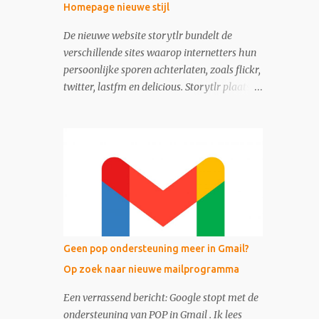
Homepage nieuwe stijl
De nieuwe website storytlr bundelt de
verschillende sites waarop internetters hun
persoonlijke sporen achterlaten, zoals flickr,
twitter, lastfm en delicious. Storytlr plaatst
ze onder het kopje 'My 2.0 Life'. Het
eindresultaat - de lifestream - is eigenlijk
moderne variant van de ouderwetse web 1.0
homepage.
Geen pop ondersteuning meer in Gmail?
Op zoek naar nieuwe mailprogramma
Een verrassend bericht: Google stopt met de
ondersteuning van POP in Gmail . Ik lees