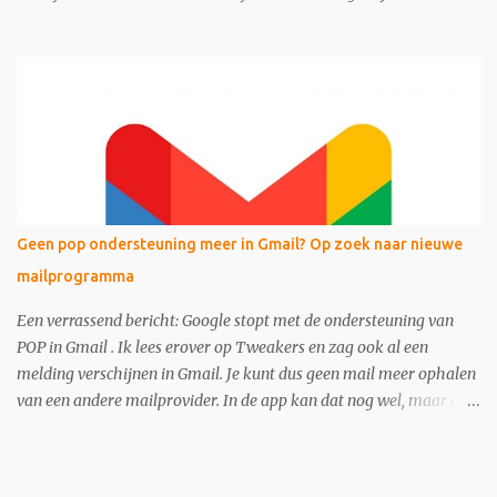
variant van de ouderwetse web 1.0 homepage.
Geen pop ondersteuning meer in Gmail? Op zoek naar nieuwe
mailprogramma
Een verrassend bericht: Google stopt met de ondersteuning van
POP in Gmail . Ik lees erover op Tweakers en zag ook al een
melding verschijnen in Gmail. Je kunt dus geen mail meer ophalen
van een andere mailprovider. In de app kan dat nog wel, maar dan
via het IMAP protocol . Dit zou per januari 2026 in gaan, maar
vooralsnog lijkt het nog te blijven werken. Toch kun je erop
wachten dat de service down gaat en wat dan? Thunderbird? IMAP