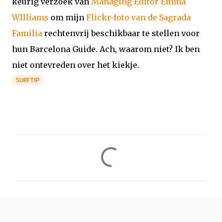
keurig verzoek van
Managing Editor Emma
WIlliams
om mijn
Flickr-foto van de Sagrada
Familia
rechtenvrij beschikbaar te stellen voor
hun Barcelona Guide. Ach, waarom niet? Ik ben
niet ontevreden over het kiekje.
SURFTIP
R
e
a
c
t
i