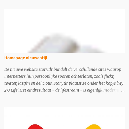
Homepage nieuwe stijl
De nieuwe website storytlr bundelt de verschillende sites waarop
internetters hun persoonlijke sporen achterlaten, zoals flickr,
twitter, lastfm en delicious. Storytlr plaatst ze onder het kopje 'My
2.0 Life'. Het eindresultaat - de lifestream - is eigenlijk moderne
variant van de ouderwetse web 1.0 homepage.