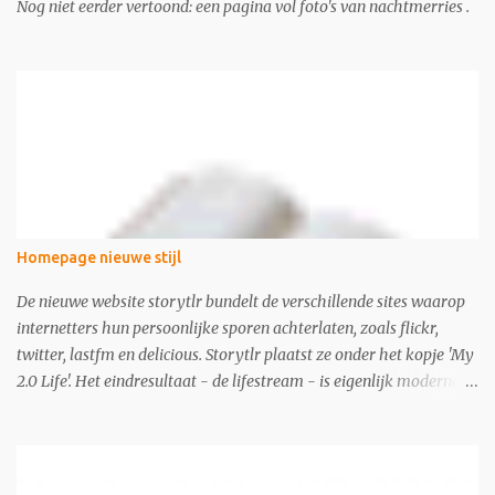
Nog niet eerder vertoond: een pagina vol foto's van nachtmerries .
Homepage nieuwe stijl
De nieuwe website storytlr bundelt de verschillende sites waarop
internetters hun persoonlijke sporen achterlaten, zoals flickr,
twitter, lastfm en delicious. Storytlr plaatst ze onder het kopje 'My
2.0 Life'. Het eindresultaat - de lifestream - is eigenlijk moderne
variant van de ouderwetse web 1.0 homepage.