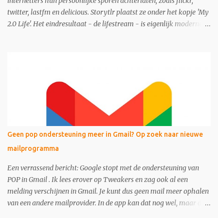
internetters hun persoonlijke sporen achterlaten, zoals flickr,
twitter, lastfm en delicious. Storytlr plaatst ze onder het kopje 'My
2.0 Life'. Het eindresultaat - de lifestream - is eigenlijk moderne
variant van de ouderwetse web 1.0 homepage.
Geen pop ondersteuning meer in Gmail? Op zoek naar nieuwe
mailprogramma
Een verrassend bericht: Google stopt met de ondersteuning van
POP in Gmail . Ik lees erover op Tweakers en zag ook al een
melding verschijnen in Gmail. Je kunt dus geen mail meer ophalen
van een andere mailprovider. In de app kan dat nog wel, maar dan
via het IMAP protocol . Dit zou per januari 2026 in gaan, maar