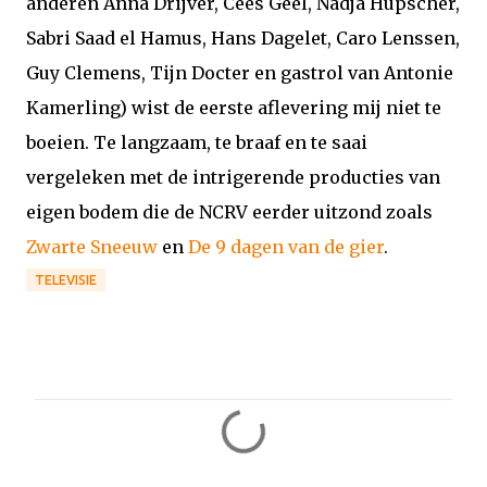
anderen Anna Drijver, Cees Geel, Nadja Hüpscher,
Sabri Saad el Hamus, Hans Dagelet, Caro Lenssen,
Guy Clemens, Tijn Docter en gastrol van Antonie
Kamerling) wist de eerste aflevering mij niet te
boeien. Te langzaam, te braaf en te saai
vergeleken met de intrigerende producties van
eigen bodem die de NCRV eerder uitzond zoals
Zwarte Sneeuw
en
De 9 dagen van de gier
.
TELEVISIE
R
e