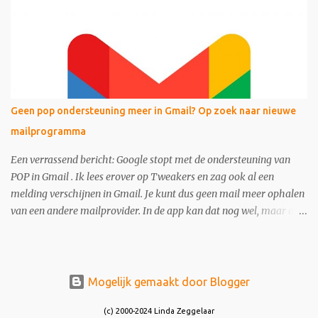
Geen pop ondersteuning meer in Gmail? Op zoek naar nieuwe
mailprogramma
Een verrassend bericht: Google stopt met de ondersteuning van
POP in Gmail . Ik lees erover op Tweakers en zag ook al een
melding verschijnen in Gmail. Je kunt dus geen mail meer ophalen
van een andere mailprovider. In de app kan dat nog wel, maar dan
via het IMAP protocol . Dit zou per januari 2026 in gaan, maar
vooralsnog lijkt het nog te blijven werken. Toch kun je erop
wachten dat de service down gaat en wat dan? Thunderbird? IMAP
in de app? Maar hoe kom je aan een webview? Tips zijn welkom!
Mogelijk gemaakt door Blogger
(c) 2000-2024 Linda Zeggelaar