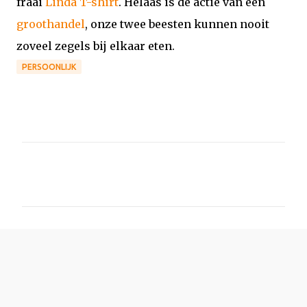
fraai
Linda T-shirt
. Helaas is de actie van een
groothandel
, onze twee beesten kunnen nooit
zoveel zegels bij elkaar eten.
PERSOONLIJK
R
e
a
c
t
i
e
s