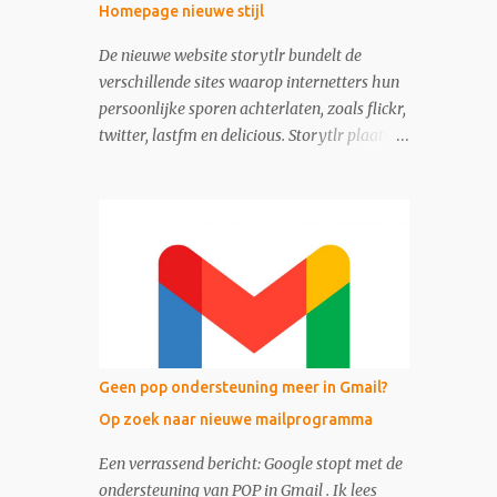
Homepage nieuwe stijl
De nieuwe website storytlr bundelt de
verschillende sites waarop internetters hun
persoonlijke sporen achterlaten, zoals flickr,
twitter, lastfm en delicious. Storytlr plaatst
ze onder het kopje 'My 2.0 Life'. Het
eindresultaat - de lifestream - is eigenlijk
moderne variant van de ouderwetse web 1.0
homepage.
Geen pop ondersteuning meer in Gmail?
Op zoek naar nieuwe mailprogramma
Een verrassend bericht: Google stopt met de
ondersteuning van POP in Gmail . Ik lees