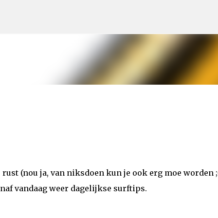
Doorgaan naar hoofdcontent
ust (nou ja, van niksdoen kun je ook erg moe worden ;-
anaf vandaag weer dagelijkse surftips.