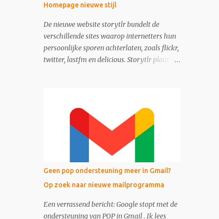
Homepage nieuwe stijl
De nieuwe website storytlr bundelt de
verschillende sites waarop internetters hun
persoonlijke sporen achterlaten, zoals flickr,
twitter, lastfm en delicious. Storytlr plaatst
ze onder het kopje 'My 2.0 Life'. Het
eindresultaat - de lifestream - is eigenlijk
moderne variant van de ouderwetse web 1.0
homepage.
Geen pop ondersteuning meer in Gmail?
Op zoek naar nieuwe mailprogramma
Een verrassend bericht: Google stopt met de
ondersteuning van POP in Gmail . Ik lees