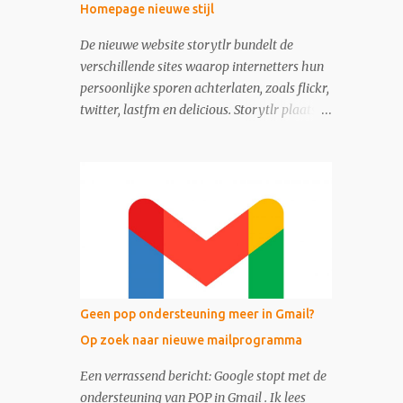
Homepage nieuwe stijl
De nieuwe website storytlr bundelt de
verschillende sites waarop internetters hun
persoonlijke sporen achterlaten, zoals flickr,
twitter, lastfm en delicious. Storytlr plaatst
ze onder het kopje 'My 2.0 Life'. Het
eindresultaat - de lifestream - is eigenlijk
moderne variant van de ouderwetse web 1.0
homepage.
Geen pop ondersteuning meer in Gmail?
Op zoek naar nieuwe mailprogramma
Een verrassend bericht: Google stopt met de
ondersteuning van POP in Gmail . Ik lees