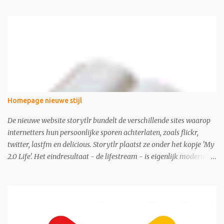
Homepage nieuwe stijl
De nieuwe website storytlr bundelt de verschillende sites waarop
internetters hun persoonlijke sporen achterlaten, zoals flickr,
twitter, lastfm en delicious. Storytlr plaatst ze onder het kopje 'My
2.0 Life'. Het eindresultaat - de lifestream - is eigenlijk moderne
variant van de ouderwetse web 1.0 homepage.