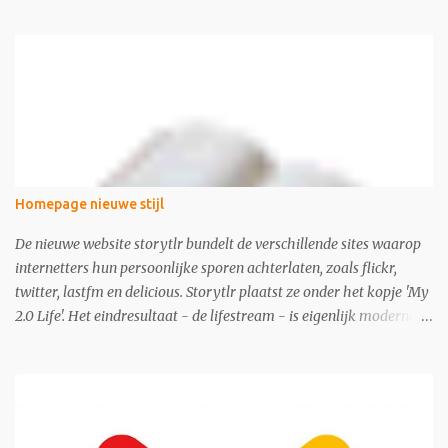
Homepage nieuwe stijl
De nieuwe website storytlr bundelt de verschillende sites waarop
internetters hun persoonlijke sporen achterlaten, zoals flickr,
twitter, lastfm en delicious. Storytlr plaatst ze onder het kopje 'My
2.0 Life'. Het eindresultaat - de lifestream - is eigenlijk moderne
variant van de ouderwetse web 1.0 homepage.