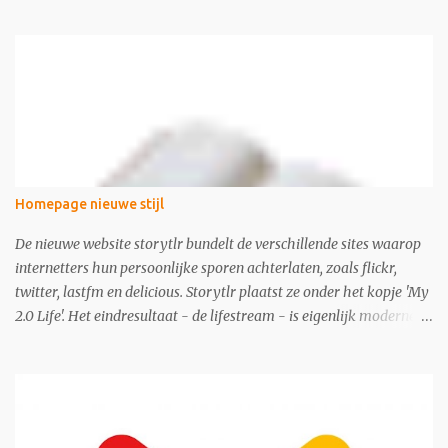
Homepage nieuwe stijl
De nieuwe website storytlr bundelt de verschillende sites waarop
internetters hun persoonlijke sporen achterlaten, zoals flickr,
twitter, lastfm en delicious. Storytlr plaatst ze onder het kopje 'My
2.0 Life'. Het eindresultaat - de lifestream - is eigenlijk moderne
variant van de ouderwetse web 1.0 homepage.