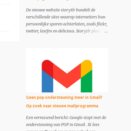
De nieuwe website storytlr bundelt de
verschillende sites waarop internetters hun
persoonlijke sporen achterlaten, zoals flickr,
twitter, lastfm en delicious. Storytlr plaatst
ze onder het kopje 'My 2.0 Life'. Het
eindresultaat - de lifestream - is eigenlijk
moderne variant van de ouderwetse web 1.0
homepage.
Geen pop ondersteuning meer in Gmail?
Op zoek naar nieuwe mailprogramma
Een verrassend bericht: Google stopt met de
ondersteuning van POP in Gmail . Ik lees