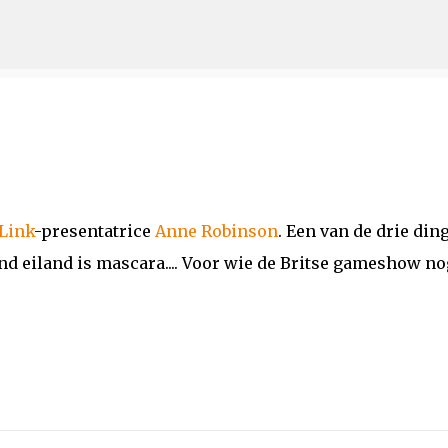
Doorgaan naar hoofdcontent
Link
-presentatrice
Anne Robinson
. Een van de drie din
 eiland is mascara.... Voor wie de Britse gameshow no