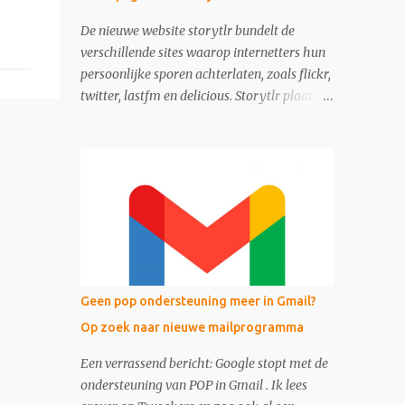
De nieuwe website storytlr bundelt de
verschillende sites waarop internetters hun
persoonlijke sporen achterlaten, zoals flickr,
twitter, lastfm en delicious. Storytlr plaatst
ze onder het kopje 'My 2.0 Life'. Het
eindresultaat - de lifestream - is eigenlijk
moderne variant van de ouderwetse web 1.0
homepage.
Geen pop ondersteuning meer in Gmail?
Op zoek naar nieuwe mailprogramma
Een verrassend bericht: Google stopt met de
ondersteuning van POP in Gmail . Ik lees