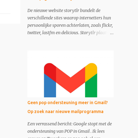
De nieuwe website storytlr bundelt de
verschillende sites waarop internetters hun
persoonlijke sporen achterlaten, zoals flickr,
twitter, lastfm en delicious. Storytlr plaatst
ze onder het kopje 'My 2.0 Life'. Het
eindresultaat - de lifestream - is eigenlijk
moderne variant van de ouderwetse web 1.0
homepage.
Geen pop ondersteuning meer in Gmail?
Op zoek naar nieuwe mailprogramma
Een verrassend bericht: Google stopt met de
ondersteuning van POP in Gmail . Ik lees