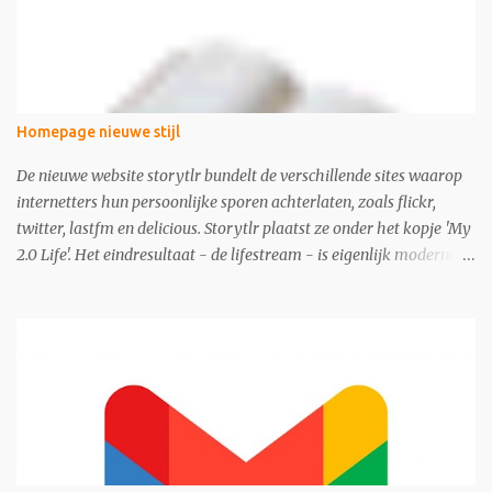
Homepage nieuwe stijl
De nieuwe website storytlr bundelt de verschillende sites waarop
internetters hun persoonlijke sporen achterlaten, zoals flickr,
twitter, lastfm en delicious. Storytlr plaatst ze onder het kopje 'My
2.0 Life'. Het eindresultaat - de lifestream - is eigenlijk moderne
variant van de ouderwetse web 1.0 homepage.