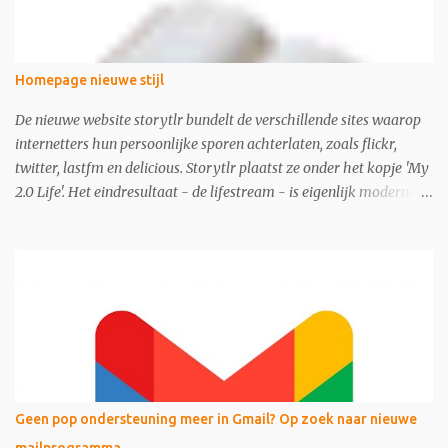
Homepage nieuwe stijl
De nieuwe website storytlr bundelt de verschillende sites waarop
internetters hun persoonlijke sporen achterlaten, zoals flickr,
twitter, lastfm en delicious. Storytlr plaatst ze onder het kopje 'My
2.0 Life'. Het eindresultaat - de lifestream - is eigenlijk moderne
variant van de ouderwetse web 1.0 homepage.
Geen pop ondersteuning meer in Gmail? Op zoek naar nieuwe