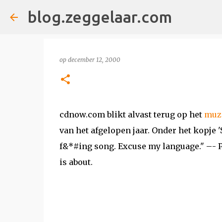
blog.zeggelaar.com
op
december 12, 2000
cdnow.com blikt alvast terug op het
muz
van het afgelopen jaar. Onder het kopje 'S
f&*#ing song. Excuse my language." –- P
is about.