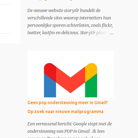
De nieuwe website storytlr bundelt de
verschillende sites waarop internetters hun
persoonlijke sporen achterlaten, zoals flickr,
twitter, lastfm en delicious. Storytlr plaatst
ze onder het kopje 'My 2.0 Life'. Het
eindresultaat - de lifestream - is eigenlijk
moderne variant van de ouderwetse web 1.0
homepage.
Geen pop ondersteuning meer in Gmail?
Op zoek naar nieuwe mailprogramma
Een verrassend bericht: Google stopt met de
ondersteuning van POP in Gmail . Ik lees