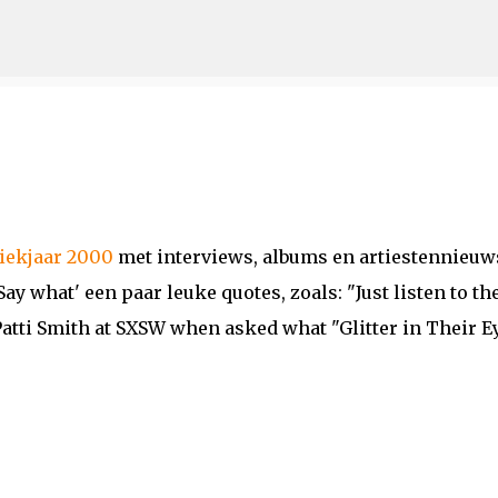
Doorgaan naar hoofdcontent
iekjaar 2000
met interviews, albums en artiestennieuw
ay what' een paar leuke quotes, zoals: "Just listen to th
atti Smith at SXSW when asked what "Glitter in Their E