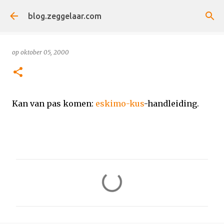
Doorgaan naar hoofdcontent
blog.zeggelaar.com
op
oktober 05, 2000
Kan van pas komen:
eskimo-kus
-handleiding.
R
e
a
c