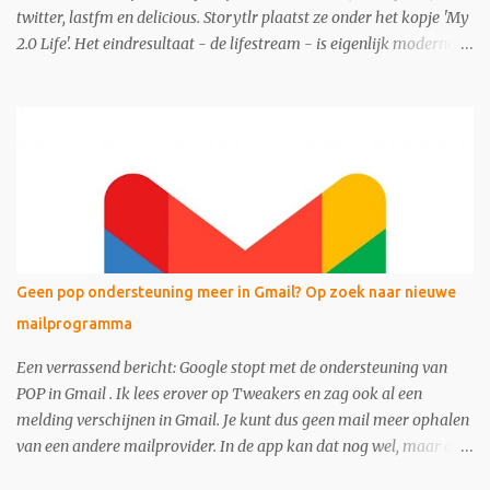
twitter, lastfm en delicious. Storytlr plaatst ze onder het kopje 'My
2.0 Life'. Het eindresultaat - de lifestream - is eigenlijk moderne
variant van de ouderwetse web 1.0 homepage.
Geen pop ondersteuning meer in Gmail? Op zoek naar nieuwe
mailprogramma
Een verrassend bericht: Google stopt met de ondersteuning van
POP in Gmail . Ik lees erover op Tweakers en zag ook al een
melding verschijnen in Gmail. Je kunt dus geen mail meer ophalen
van een andere mailprovider. In de app kan dat nog wel, maar dan
via het IMAP protocol . Dit zou per januari 2026 in gaan, maar