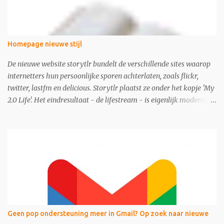
Homepage nieuwe stijl
De nieuwe website storytlr bundelt de verschillende sites waarop
internetters hun persoonlijke sporen achterlaten, zoals flickr,
twitter, lastfm en delicious. Storytlr plaatst ze onder het kopje 'My
2.0 Life'. Het eindresultaat - de lifestream - is eigenlijk moderne
variant van de ouderwetse web 1.0 homepage.
Geen pop ondersteuning meer in Gmail? Op zoek naar nieuwe