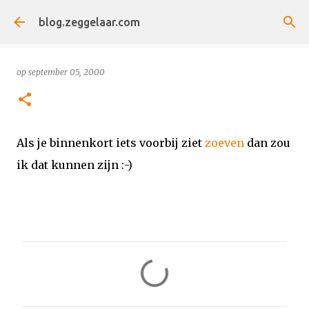
Doorgaan naar hoofdcontent
blog.zeggelaar.com
op
september 05, 2000
Als je binnenkort iets voorbij ziet
zoeven
dan zou
ik dat kunnen zijn :-)
R
e
a