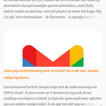
De nieuwe website storytlr bundelt de verschillende sites waarop
internetters hun persoonlijke sporen achterlaten, zoals flickr,
twitter, lastfm en delicious. Storytlr plaatst ze onder het kopje 'My
2.0 Life'. Het eindresultaat - de lifestream - is eigenlijk moderne
variant van de ouderwetse web 1.0 homepage.
Geen pop ondersteuning meer in Gmail? Op zoek naar nieuwe
mailprogramma
Een verrassend bericht: Google stopt met de ondersteuning van
POP in Gmail . Ik lees erover op Tweakers en zag ook al een
melding verschijnen in Gmail. Je kunt dus geen mail meer ophalen
van een andere mailprovider. In de app kan dat nog wel, maar dan