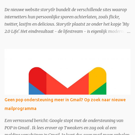
De nieuwe website storytlr bundelt de verschillende sites waarop
internetters hun persoonlijke sporen achterlaten, zoals flickr,
twitter, lastfm en delicious. Storytlr plaatst ze onder het kopje 'My
2.0 Life'. Het eindresultaat - de lifestream - is eigenlijk moderne
variant van de ouderwetse web 1.0 homepage.
Geen pop ondersteuning meer in Gmail? Op zoek naar nieuwe
mailprogramma
Een verrassend bericht: Google stopt met de ondersteuning van
POP in Gmail . Ik lees erover op Tweakers en zag ook al een