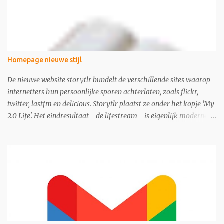
Homepage nieuwe stijl
De nieuwe website storytlr bundelt de verschillende sites waarop
internetters hun persoonlijke sporen achterlaten, zoals flickr,
twitter, lastfm en delicious. Storytlr plaatst ze onder het kopje 'My
2.0 Life'. Het eindresultaat - de lifestream - is eigenlijk moderne
variant van de ouderwetse web 1.0 homepage.