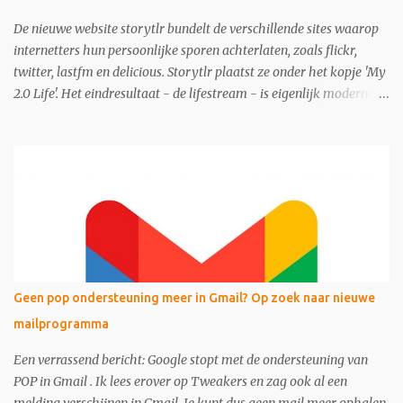
De nieuwe website storytlr bundelt de verschillende sites waarop
internetters hun persoonlijke sporen achterlaten, zoals flickr,
twitter, lastfm en delicious. Storytlr plaatst ze onder het kopje 'My
2.0 Life'. Het eindresultaat - de lifestream - is eigenlijk moderne
variant van de ouderwetse web 1.0 homepage.
Geen pop ondersteuning meer in Gmail? Op zoek naar nieuwe
mailprogramma
Een verrassend bericht: Google stopt met de ondersteuning van
POP in Gmail . Ik lees erover op Tweakers en zag ook al een