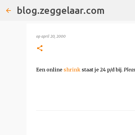
blog.zeggelaar.com
op
april 20, 2000
Een online
shrink
staat je 24 p/d bij.
Pleas
R
e