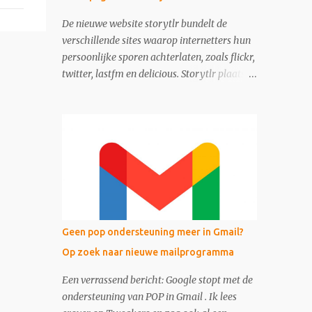
De nieuwe website storytlr bundelt de
verschillende sites waarop internetters hun
persoonlijke sporen achterlaten, zoals flickr,
twitter, lastfm en delicious. Storytlr plaatst
ze onder het kopje 'My 2.0 Life'. Het
eindresultaat - de lifestream - is eigenlijk
moderne variant van de ouderwetse web 1.0
homepage.
Geen pop ondersteuning meer in Gmail?
Op zoek naar nieuwe mailprogramma
Een verrassend bericht: Google stopt met de
ondersteuning van POP in Gmail . Ik lees