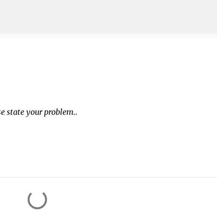
Doorgaan naar hoofdcontent
e state your problem..