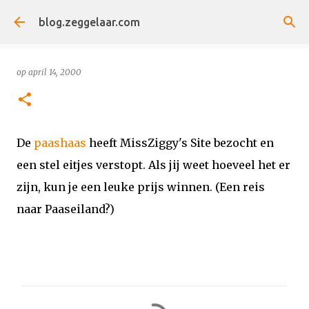
Doorgaan naar hoofdcontent
blog.zeggelaar.com
op
april 14, 2000
De
paashaas
heeft MissZiggy's Site bezocht en
een stel eitjes verstopt. Als jij weet hoeveel het er
zijn, kun je een leuke prijs winnen. (Een reis
naar Paaseiland?)
R