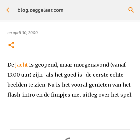
Doorgaan naar hoofdcontent
blog.zeggelaar.com
op
april 30, 2000
De
jacht
is geopend, maar morgenavond (vanaf
19.00 uur) zijn -als het goed is- de eerste echte
beelden te zien. Nu is het vooral genieten van het
flash-intro en de fimpjes met uitleg over het spel.
R