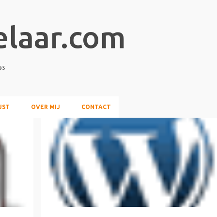
Doorgaan naar hoofdcontent
elaar.com
ws
JST
OVER MIJ
CONTACT
INTERNET
SOFTWARE