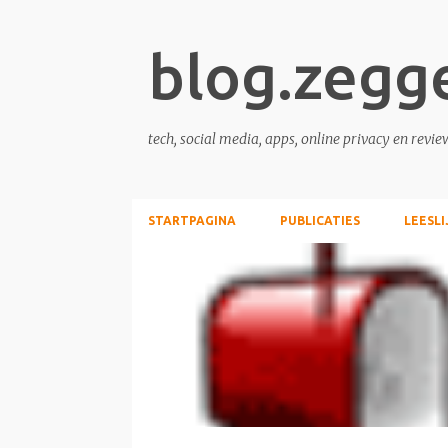
blog.zegg
tech, social media, apps, online privacy en revie
STARTPAGINA
PUBLICATIES
LEESLI
P
PERSOONLIJK
o
s
t
s